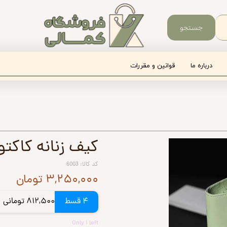
جستجو
درباره ما
قوانین و مقررات
کیف زنانه کاکتوس
کد کالا: 6003
۳,۲۵۰,۰۰۰ تومان
4 قسط
812,500 تومانی
Only ۱ left