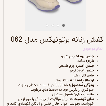
کفش زنانه برتونیکس مدل 062
اتمام موجودی
جنس رویه:
چرم شبرو
طرح:
ساده
جنس آستر:
چرم طبیعی
جنس زیره:
ترمو
جنس کفی:
طبی
ارتفاع پاشنه:
4 سانتی‌متر
ویژگی محصول:
ناهمواری در قسمت تحتانی جهت
جلوگیری از لغزش فرد در محیط های مرطوب
مناسب برای:
فصول معتدل
سایر توضیحات:
برای مراقبت از چرم، آن را دور از نور
خورشید، رطوبت، مواد حلال نفتی و ادکلن نگهداری کنید و